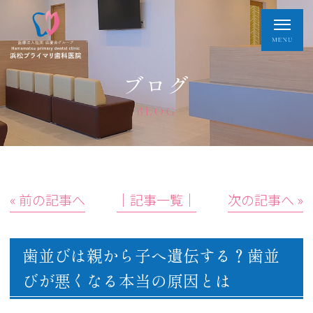
ブログ
BLOG
« 前の記事へ
│記事一覧│
次の記事へ »
歯並びは親から子へ遺伝する？歯並
びが悪くなる本当の原因とは