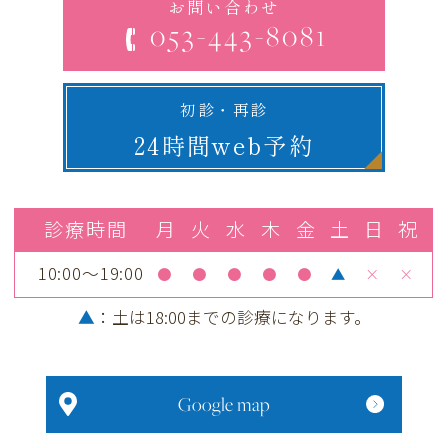
お問い合わせ
053-443-8081
初診・再診
24時間web予約
診療時間
月
火
水
木
金
土
日
祝
10:00～19:00
●
●
●
●
●
▲
×
×
▲
：土
は18:00までの診療になります。
Google map