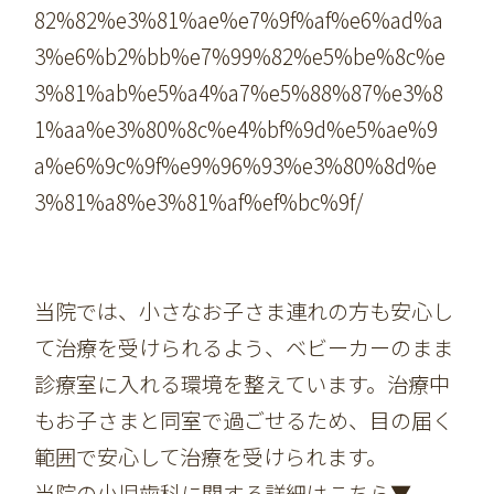
82%82%e3%81%ae%e7%9f%af%e6%ad%a
3%e6%b2%bb%e7%99%82%e5%be%8c%e
3%81%ab%e5%a4%a7%e5%88%87%e3%8
1%aa%e3%80%8c%e4%bf%9d%e5%ae%9
a%e6%9c%9f%e9%96%93%e3%80%8d%e
3%81%a8%e3%81%af%ef%bc%9f/
当院では、小さなお子さま連れの方も安心し
て治療を受けられるよう、ベビーカーのまま
診療室に入れる環境を整えています。治療中
もお子さまと同室で過ごせるため、目の届く
範囲で安心して治療を受けられます。
当院の小児歯科に関する詳細はこちら▼