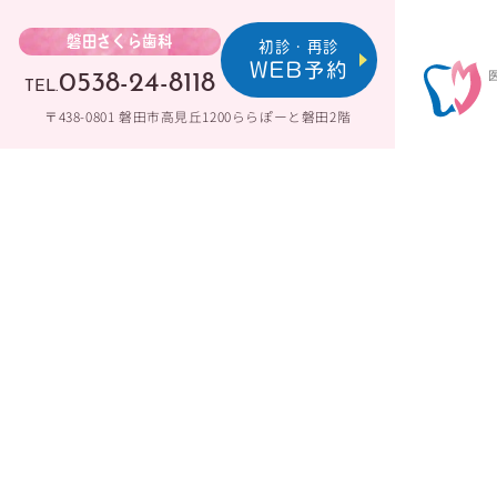
磐田さくら歯科
初診・再診
0538-24-8118
WEB予約
TEL.
〒438-0801 磐田市高見丘1200ららぽーと磐田2階