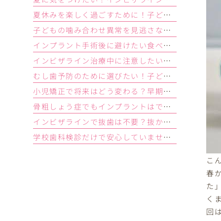
夏休みを楽しく過ごすために！子どもにおすすめのおやつ「夏編」
子どもの噛み合わせ異常を見逃さないためのチェックポイント
インプラント手術後に避けたい食べ物とは？治療を成功に導くための食事のポイント
インビザライン治療中に注意したい飲み物とは？
むし歯予防のために選びたい！子どもにおすすめのおやつ「春編」
小児矯正で将来はどう変わる？早期治療のメリットを解説
骨粗しょう症でもインプラントはできる？治療の可否と注意点を解説
インビザラインで抜歯は不要？抜かずに整えられるケースとは
学校歯科検診だけで安心していませんか？本当の予防につなげるために大切なこと
こ
春
た
く
回