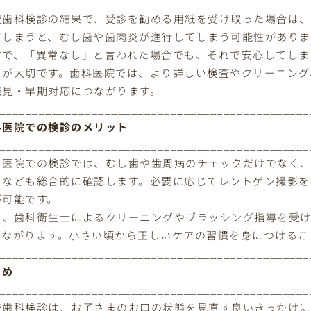
_______________________________________________
校歯科検診の結果で、受診を勧める用紙を受け取った場合は、
てしまうと、むし歯や歯肉炎が進行してしまう可能性がありま
方で、「異常なし」と言われた場合でも、それで安心してしま
とが大切です。歯科医院では、より詳しい検査やクリーニング
発見・早期対応につながります。
_______________________________________________
科医院での検診のメリット
_______________________________________________
科医院での検診では、むし歯や歯周病のチェックだけでなく
スなども総合的に確認します。必要に応じてレントゲン撮影を
が可能です。
た、歯科衛生士によるクリーニングやブラッシング指導を受
つながります。小さい頃から正しいケアの習慣を身につけるこ
_______________________________________________
とめ
_______________________________________________
校歯科検診は、お子さまのお口の状態を見直す良いきっかけに