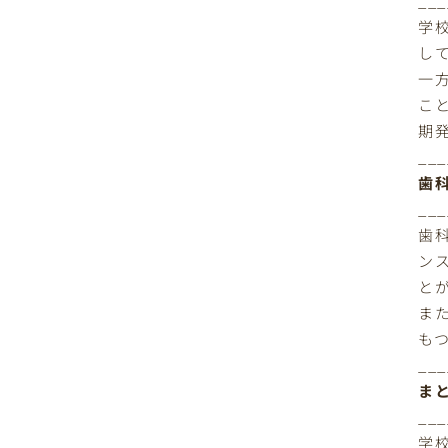
___
学
し
一
こ
期
___
歯
___
歯
ン
と
ま
も
___
ま
___
学