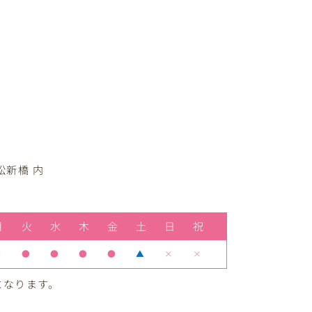
松新橋 内
月
火
水
木
金
土
日
祝
●
●
●
●
●
▲
×
×
療になります。