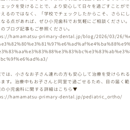
チェックを受けることで、より安心して日々を過ごすことがで
考えるのではなく、「学校でチェックしたからこそ、さらにし
になる点があれば、ぜひ小児歯科でお気軽にご相談ください
らのブログ記事もご参照ください。
ps://hamamatsu-primary-dental.jp/blog/2026/03
%e3%82%80%e3%81%97%e6%ad%af%e4%ba%88%e9
e3%83%aa%e3%83%88%e3%83%bc%e3%83%ab%e3%
%bc%9f%e6%ad%a3/
院では、小さなお子さん連れの方も安心して治療を受けられ
います。治療中もお子さんと同室で過ごせるため、目の届く範
院の小児歯科に関する詳細はこちら▼
ps://hamamatsu-primary-dental.jp/pediatric_ortho/