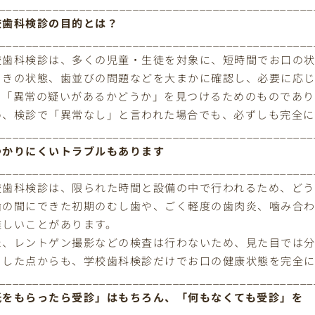
_______________________________________________
校歯科検診の目的とは？
_______________________________________________
校歯科検診は、多くの児童・生徒を対象に、短時間でお口の状
ぐきの状態、歯並びの問題などを大まかに確認し、必要に応じ
、「異常の疑いがあるかどうか」を見つけるためのものであり
め、検診で「異常なし」と言われた場合でも、必ずしも完全に
_______________________________________________
つかりにくいトラブルもあります
_______________________________________________
校歯科検診は、限られた時間と設備の中で行われるため、どう
歯の間にできた初期のむし歯や、ごく軽度の歯肉炎、噛み合
難しいことがあります。
た、レントゲン撮影などの検査は行わないため、見た目では
うした点からも、学校歯科検診だけでお口の健康状態を完全に
_______________________________________________
紙をもらったら受診」はもちろん、「何もなくても受診」を