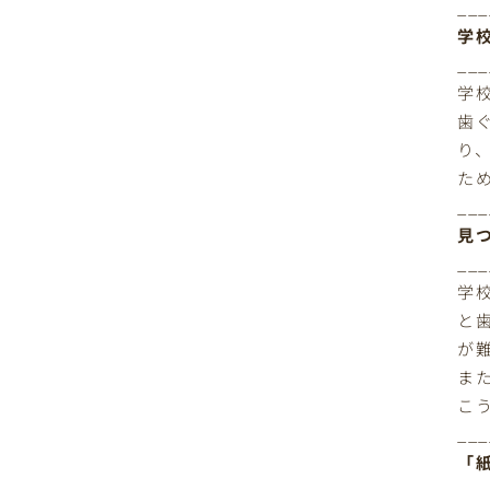
___
学
___
学
歯
り
た
___
見
___
学
と
が
ま
こ
___
「