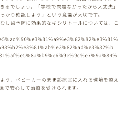
きるでしょう。「学校で問題なかったから大丈夫」
っかり確認しよう」という意識が大切です。
。むし歯予防に効果的なキシリトールについては、こ
/26/%e5%ad%90%e3%81%a9%e3%82%82%e3%81%
%98%b2%e3%81%ab%e3%82%ad%e3%82%b
81%af%e5%8a%b9%e6%9e%9c%e7%9a%84%
るよう、ベビーカーのまま診療室に入れる環境を整え
囲で安心して治療を受けられます。