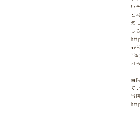
い
と
気
ち
htt
ae
7%
ef
当
て
当
htt